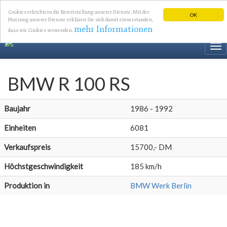
Cookies erleichtern die Bereitstellung unserer Dienste. Mit der
OK
Nutzung unserer Dienste erklären Sie sich damit einverstanden,
mehr Informationen
dass wir Cookies verwenden.
To
nav
BMW R 100 RS
Baujahr
1986 - 1992
Einheiten
6081
Verkaufspreis
15700,- DM
Höchstgeschwindigkeit
185 km/h
Produktion in
BMW Werk Berlin