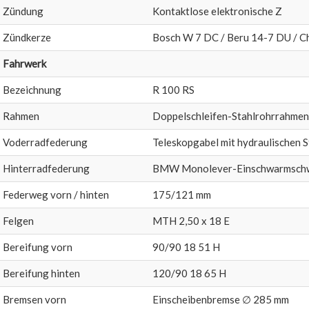
Zündung
Kontaktlose elektronische Z
Zündkerze
Bosch W 7 DC / Beru 14-7 DU / C
Fahrwerk
Bezeichnung
R 100 RS
Rahmen
Doppelschleifen-Stahlrohrrahmen,
Voderradfederung
Teleskopgabel mit hydraulischen 
Hinterradfederung
BMW Monolever-Einschwarmsch
Federweg vorn / hinten
175/121 mm
Felgen
MTH 2,50 x 18 E
Bereifung vorn
90/90 18 51 H
Bereifung hinten
120/90 18 65 H
Bremsen vorn
Einscheibenbremse ∅ 285 mm