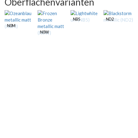
Oberflächenvarianten
NB5
ND2
N0M
N0W