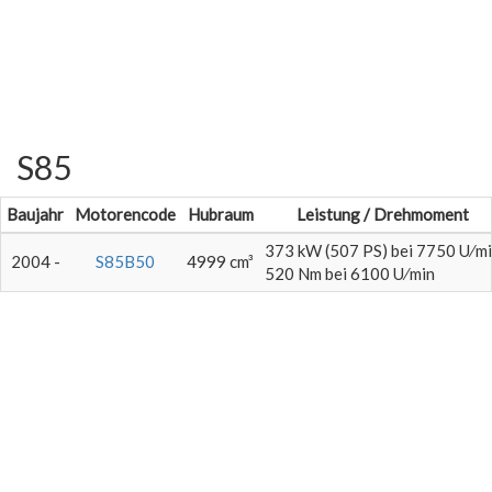
S85
Baujahr
Motorencode
Hubraum
Leistung / Drehmoment
373 kW (507 PS) bei 7750 U⁄m
2004 -
S85B50
4999 cm³
520 Nm bei 6100 U⁄min