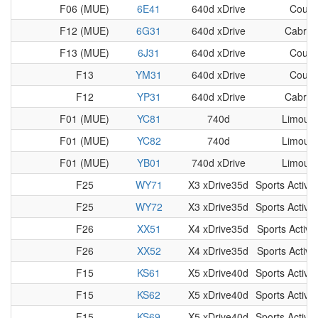
F06 (MUE)
6E41
640d xDrive
Coup
F12 (MUE)
6G31
640d xDrive
Cabriol
F13 (MUE)
6J31
640d xDrive
Coup
F13
YM31
640d xDrive
Coup
F12
YP31
640d xDrive
Cabriol
F01 (MUE)
YC81
740d
Limousi
F01 (MUE)
YC82
740d
Limousi
F01 (MUE)
YB01
740d xDrive
Limousi
F25
WY71
X3 xDrive35d
Sports Activit
F25
WY72
X3 xDrive35d
Sports Activit
F26
XX51
X4 xDrive35d
Sports Activi
F26
XX52
X4 xDrive35d
Sports Activi
F15
KS61
X5 xDrive40d
Sports Activit
F15
KS62
X5 xDrive40d
Sports Activit
F15
KS69
X5 xDrive40d
Sports Activit