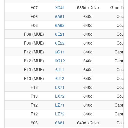
F07
XC41
535d xDrive
Gran Tur
F06
6A61
640d
Coup
F06
6A62
640d
Coup
F06 (MUE)
6E21
640d
Coup
F06 (MUE)
6E22
640d
Coup
F12 (MUE)
6G11
640d
Cabriol
F12 (MUE)
6G12
640d
Cabriol
F13 (MUE)
6J11
640d
Coup
F13 (MUE)
6J12
640d
Coup
F13
LX71
640d
Coup
F13
LX72
640d
Coup
F12
LZ71
640d
Cabriol
F12
LZ72
640d
Cabriol
F06
6A81
640d xDrive
Coup