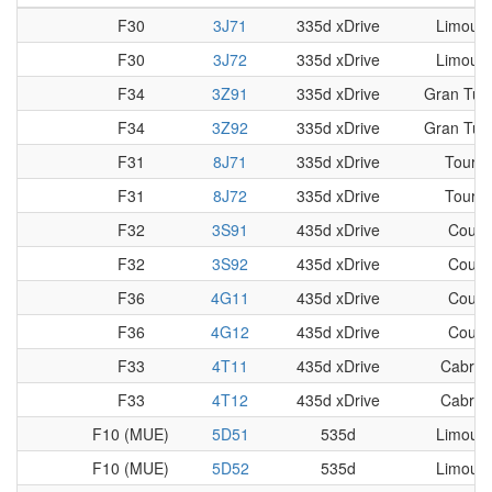
F30
3J71
335d xDrive
Limousi
F30
3J72
335d xDrive
Limousi
F34
3Z91
335d xDrive
Gran Tur
F34
3Z92
335d xDrive
Gran Tur
F31
8J71
335d xDrive
Tourin
F31
8J72
335d xDrive
Tourin
F32
3S91
435d xDrive
Coup
F32
3S92
435d xDrive
Coup
F36
4G11
435d xDrive
Coup
F36
4G12
435d xDrive
Coup
F33
4T11
435d xDrive
Cabriol
F33
4T12
435d xDrive
Cabriol
F10 (MUE)
5D51
535d
Limousi
F10 (MUE)
5D52
535d
Limousi