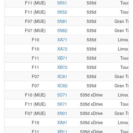
F11 (MUE)
5K51
535d
Tourin
F11 (MUE)
5K52
535d
Tourin
F07 (MUE)
5N81
535d
Gran Tur
F07 (MUE)
5N82
535d
Gran Tur
F10
XA71
535d
Limousi
F10
XA72
535d
Limousi
F11
XB71
535d
Tourin
F11
XB72
535d
Tourin
F07
XC81
535d
Gran Tur
F07
XC82
535d
Gran Tur
F10 (MUE)
5D71
535d xDrive
Limousi
F11 (MUE)
5K71
535d xDrive
Tourin
F07 (MUE)
5N01
535d xDrive
Gran Tur
F10
XA91
535d xDrive
Limousi
F11
XB11
535d xDrive
Tourin