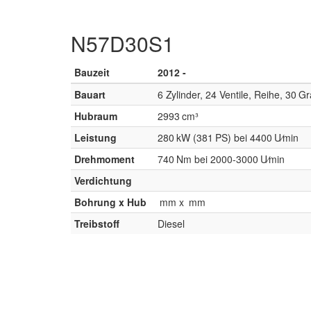
N57D30S1
Bauzeit
2012 -
Bauart
6 Zylinder, 24 Ventile, Reihe, 30 G
Hubraum
2993 cm³
Leistung
280 kW (381 PS) bei 4400 U⁄min
Drehmoment
740 Nm bei 2000-3000 U⁄min
Verdichtung
Bohrung x Hub
mm x mm
Treibstoff
Diesel