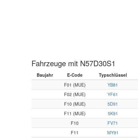
Fahrzeuge mit N57D30S1
Baujahr
E-Code
Typschlüssel
F01 (MUE)
YB81
F02 (MUE)
YF61
F10 (MUE)
5D91
F11 (MUE)
5K91
F10
FV71
F11
MY91