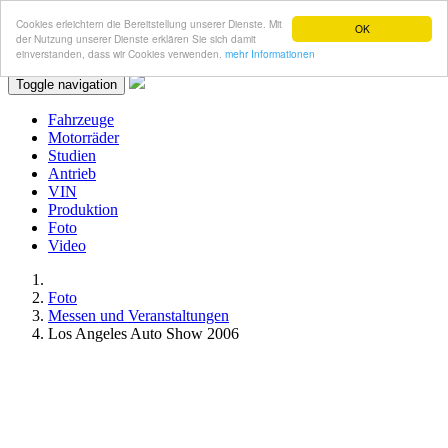
Cookies erleichtern die Bereitstellung unserer Dienste. Mit
OK
der Nutzung unserer Dienste erklären Sie sich damit
einverstanden, dass wir Cookies verwenden.
mehr Informationen
Toggle navigation
Fahrzeuge
Motorräder
Studien
Antrieb
VIN
Produktion
Foto
Video
Foto
Messen und Veranstaltungen
Los Angeles Auto Show 2006