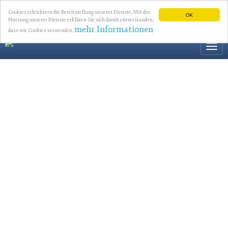
Cookies erleichtern die Bereitstellung unserer Dienste. Mit der
OK
Nutzung unserer Dienste erklären Sie sich damit einverstanden,
mehr Informationen
dass wir Cookies verwenden.
Togg
navi