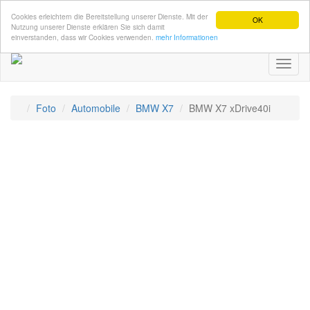
Cookies erleichtern die Bereitstellung unserer Dienste. Mit der
OK
Nutzung unserer Dienste erklären Sie sich damit
einverstanden, dass wir Cookies verwenden.
mehr Informationen
Toggl
naviga
Foto
Automobile
BMW X7
BMW X7 xDrive40i