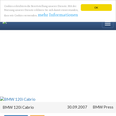
Cookies erleichtern die Bereitstellung unserer Dienste. Mit der
OK
Nutzung unserer Dienste erklären Sie sich damit einverstanden,
mehr Informationen
dass wir Cookies verwenden.
Togg
navi
30.09.2007
BMW Press
BMW 120i Cabrio