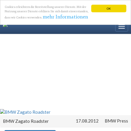
Cookies erleichtern die Bereitstellung unserer Dienste. Mit der
OK
Nutzung unserer Dienste erklären Sie sich damit einverstanden,
mehr Informationen
dass wir Cookies verwenden.
Togg
navi
17.08.2012
BMW Press
BMW Zagato Roadster