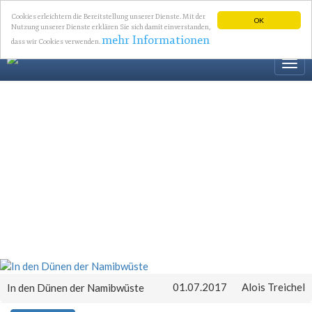
Cookies erleichtern die Bereitstellung unserer Dienste. Mit der
OK
Nutzung unserer Dienste erklären Sie sich damit einverstanden,
mehr Informationen
dass wir Cookies verwenden.
Togg
navi
01.07.2017
Alois Treichel
In den Dünen der Namibwüste