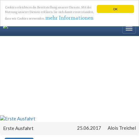
Cookies erleichtern die Bereitstellung unserer Dienste. Mit der
OK
Nutzung unserer Dienste erklären Sie sich damit einverstanden,
mehr Informationen
dass wir Cookies verwenden.
Togg
navi
25.06.2017
Alois Treichel
Erste Ausfahrt