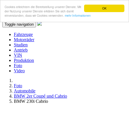
Cookies erleichtern die Bereitstellung unserer Dienste. Mit
OK
der Nutzung unserer Dienste erklären Sie sich damit
einverstanden, dass wir Cookies verwenden.
mehr Informationen
Toggle navigation
Fahrzeuge
Motorräder
Studien
Antrieb
VIN
Produktion
Foto
Video
Foto
Automobile
BMW 2er Coupé und Cabrio
BMW 230i Cabrio