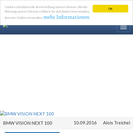
Cookies erleichtern die Bereitstellung unserer Dienste. Mit der
OK
Nutzung unserer Dienste erklären Sie sich damit einverstanden,
mehr Informationen
dass wir Cookies verwenden.
Togg
navi
10.09.2016
Alois Treichel
BMW VISION NEXT 100