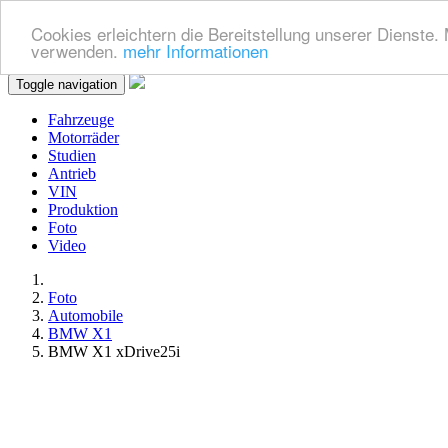
Cookies erleichtern die Bereitstellung unserer Dienste.
verwenden.
mehr Informationen
Toggle navigation
Fahrzeuge
Motorräder
Studien
Antrieb
VIN
Produktion
Foto
Video
Foto
Automobile
BMW X1
BMW X1 xDrive25i