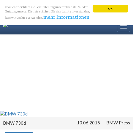
Cookies erleichtern die Bereitstellung unserer Dienste. Mit der
OK
Nutzung unserer Dienste erklären Sie sich damit einverstanden,
mehr Informationen
dass wir Cookies verwenden.
Togg
navi
10.06.2015
BMW Press
BMW 730d