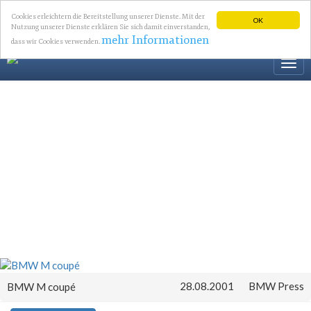
Cookies erleichtern die Bereitstellung unserer Dienste. Mit der
OK
Nutzung unserer Dienste erklären Sie sich damit einverstanden,
mehr Informationen
dass wir Cookies verwenden.
Togg
navi
28.08.2001
BMW Press
BMW M coupé