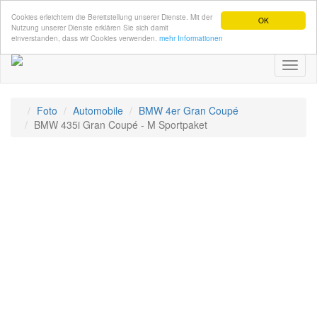
Cookies erleichtern die Bereitstellung unserer Dienste. Mit der
OK
Nutzung unserer Dienste erklären Sie sich damit
einverstanden, dass wir Cookies verwenden.
mehr Informationen
Toggl
naviga
Foto
Automobile
BMW 4er Gran Coupé
BMW 435i Gran Coupé - M Sportpaket