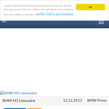
Cookies erleichtern die Bereitstellung unserer Dienste. Mit der
OK
Nutzung unserer Dienste erklären Sie sich damit einverstanden,
mehr Informationen
dass wir Cookies verwenden.
Togg
navi
12.12.2013
BMW Press
BMW M3 Limousine