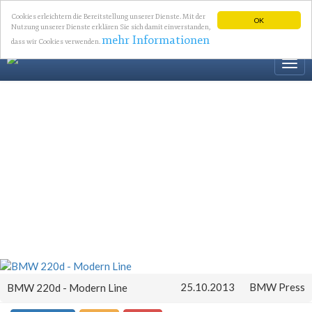
Cookies erleichtern die Bereitstellung unserer Dienste. Mit der
OK
Nutzung unserer Dienste erklären Sie sich damit einverstanden,
mehr Informationen
dass wir Cookies verwenden.
Togg
navi
25.10.2013
BMW Press
BMW 220d - Modern Line