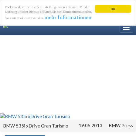
Cookies erleichtern die Bereitstellung unserer Dienste. Mit der
OK
Nutzung unserer Dienste erklären Sie sich damit einverstanden,
mehr Informationen
dass wir Cookies verwenden.
Togg
navi
19.05.2013
BMW Press
BMW 535i xDrive Gran Turismo