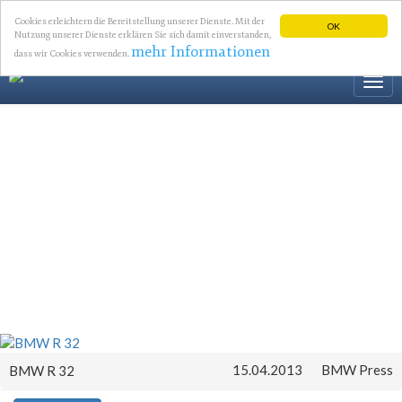
Cookies erleichtern die Bereitstellung unserer Dienste. Mit der
OK
Nutzung unserer Dienste erklären Sie sich damit einverstanden,
mehr Informationen
dass wir Cookies verwenden.
Togg
navi
15.04.2013
BMW Press
BMW R 32