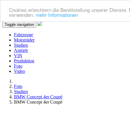
Cookies erleichtern die Bereitstellung unserer Dienste.
verwenden.
mehr Informationen
Toggle navigation
Fahrzeuge
Motorräder
Studien
Antrieb
VIN
Produktion
Foto
Video
Foto
Studien
BMW Concept 4er Coupé
BMW Concept 4er Coupé