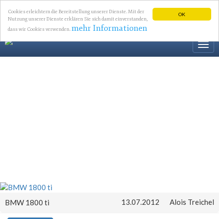
Cookies erleichtern die Bereitstellung unserer Dienste. Mit der
OK
Nutzung unserer Dienste erklären Sie sich damit einverstanden,
mehr Informationen
dass wir Cookies verwenden.
Togg
navi
13.07.2012
Alois Treichel
BMW 1800 ti