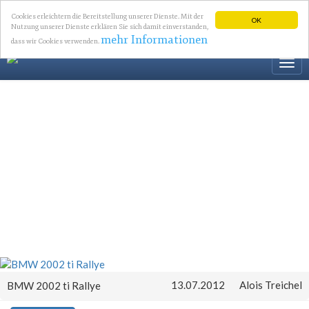
Cookies erleichtern die Bereitstellung unserer Dienste. Mit der
OK
Nutzung unserer Dienste erklären Sie sich damit einverstanden,
mehr Informationen
dass wir Cookies verwenden.
Togg
navi
13.07.2012
Alois Treichel
BMW 2002 ti Rallye