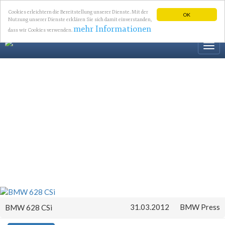
Cookies erleichtern die Bereitstellung unserer Dienste. Mit der
OK
Nutzung unserer Dienste erklären Sie sich damit einverstanden,
mehr Informationen
dass wir Cookies verwenden.
Togg
navi
31.03.2012
BMW Press
BMW 628 CSi