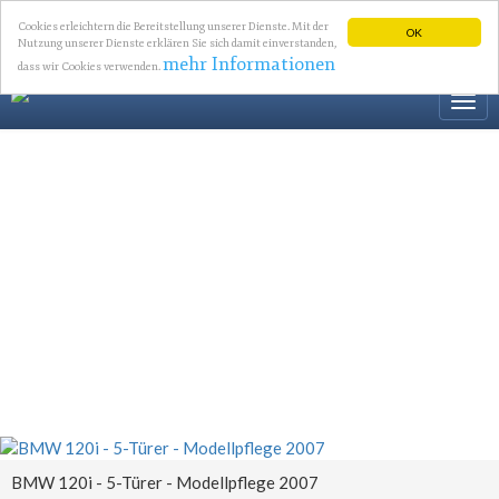
Cookies erleichtern die Bereitstellung unserer Dienste. Mit der
OK
Nutzung unserer Dienste erklären Sie sich damit einverstanden,
mehr Informationen
dass wir Cookies verwenden.
Togg
navi
BMW 120i - 5-Türer - Modellpflege 2007