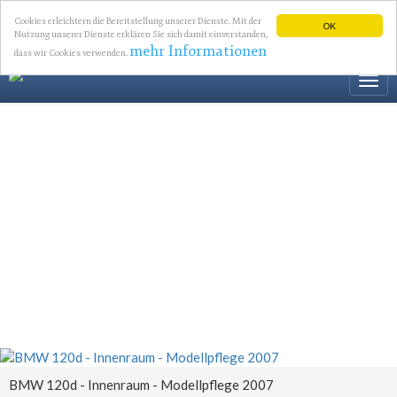
Cookies erleichtern die Bereitstellung unserer Dienste. Mit der
OK
Nutzung unserer Dienste erklären Sie sich damit einverstanden,
mehr Informationen
dass wir Cookies verwenden.
Togg
navi
BMW 120d - Innenraum - Modellpflege 2007