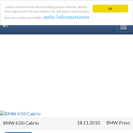
Cookies erleichtern die Bereitstellung unserer Dienste. Mit der
OK
Nutzung unserer Dienste erklären Sie sich damit einverstanden,
mehr Informationen
dass wir Cookies verwenden.
Togg
navi
18.11.2010
BMW Press
BMW 650i Cabrio