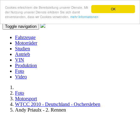
Cookies erleichtern die Bereitstellung unserer Dienste. Mit
OK
der Nutzung unserer Dienste erklären Sie sich damit
einverstanden, dass wir Cookies verwenden.
mehr Informationen
Toggle navigation
Fahrzeuge
Motorräder
Studien
Antrieb
VIN
Produktion
Foto
Video
Foto
Motorsport
WTCC 2010 - Deutschland - Oschersleben
Andy Priaulx - 2. Rennen