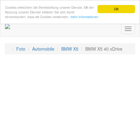
Cookies erleichtern die Bereitstellung unserer Dienste. Mit der
OK
Nutzung unserer Dienste erklären Sie sich damit
einverstanden, dass wir Cookies verwenden.
mehr Informationen
Toggl
naviga
Foto
Automobile
BMW X5
BMW X5 40 xDrive