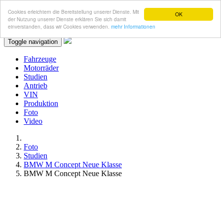
Cookies erleichtern die Bereitstellung unserer Dienste. Mit
OK
der Nutzung unserer Dienste erklären Sie sich damit
einverstanden, dass wir Cookies verwenden.
mehr Informationen
Toggle navigation
Fahrzeuge
Motorräder
Studien
Antrieb
VIN
Produktion
Foto
Video
Foto
Studien
BMW M Concept Neue Klasse
BMW M Concept Neue Klasse