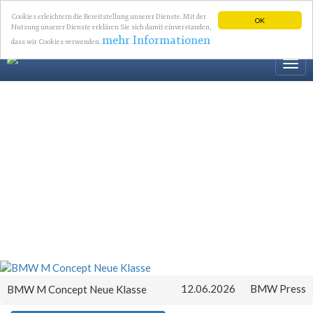
Cookies erleichtern die Bereitstellung unserer Dienste. Mit der
OK
Nutzung unserer Dienste erklären Sie sich damit einverstanden,
mehr Informationen
dass wir Cookies verwenden.
Togg
navi
12.06.2026
BMW Press
BMW M Concept Neue Klasse