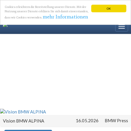
Cookies erleichtern die Bereitstellung unserer Dienste. Mit der
OK
Nutzung unserer Dienste erklären Sie sich damit einverstanden,
mehr Informationen
dass wir Cookies verwenden.
Togg
navi
16.05.2026
BMW Press
Vision BMW ALPINA