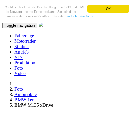
Cookies erleichtern die Bereitstellung unserer Dienste. Mit
OK
der Nutzung unserer Dienste erklären Sie sich damit
einverstanden, dass wir Cookies verwenden.
mehr Informationen
Toggle navigation
Fahrzeuge
Motorräder
Studien
Antrieb
VIN
Produktion
Foto
Video
Foto
Automobile
BMW 1er
BMW M135 xDrive