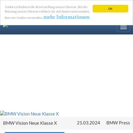
Cookies erleichtern die Bereitstellung unserer Dienste. Mit der
OK
Nutzung unserer Dienste erklären Sie sich damit einverstanden,
mehr Informationen
dass wir Cookies verwenden.
Togg
navi
21.03.2024
BMW Press
BMW Vision Neue Klasse X