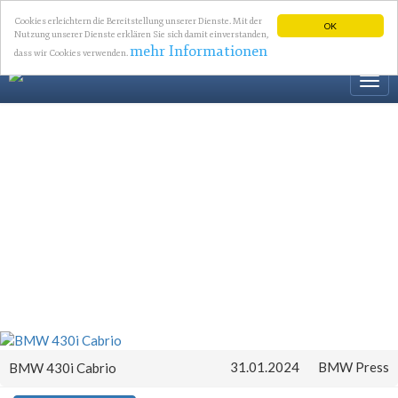
Cookies erleichtern die Bereitstellung unserer Dienste. Mit der
OK
Nutzung unserer Dienste erklären Sie sich damit einverstanden,
mehr Informationen
dass wir Cookies verwenden.
Togg
navi
31.01.2024
BMW Press
BMW 430i Cabrio