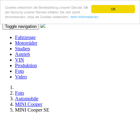
Cookies erleichtern die Bereitstellung unserer Dienste. Mit
OK
der Nutzung unserer Dienste erklären Sie sich damit
einverstanden, dass wir Cookies verwenden.
mehr Informationen
Toggle navigation
Fahrzeuge
Motorräder
Studien
Antrieb
VIN
Produktion
Foto
Video
Foto
Automobile
MINI Cooper
MINI Cooper SE