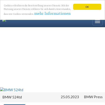
Cookies erleichtern die Bereitstellung unserer Dienste. Mit der
OK
Nutzung unserer Dienste erklären Sie sich damit einverstanden,
mehr Informationen
dass wir Cookies verwenden.
Togg
navi
25.05.2023
BMW Press
BMW 524td