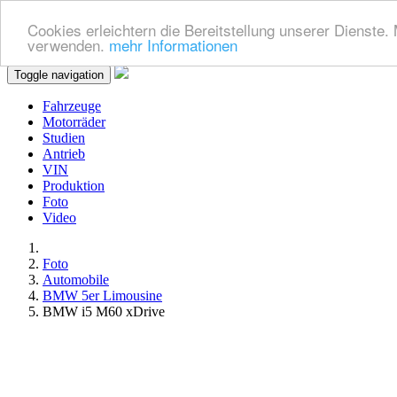
Cookies erleichtern die Bereitstellung unserer Dienste.
verwenden.
mehr Informationen
Toggle navigation
Fahrzeuge
Motorräder
Studien
Antrieb
VIN
Produktion
Foto
Video
Foto
Automobile
BMW 5er Limousine
BMW i5 M60 xDrive