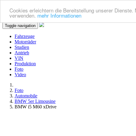
Cookies erleichtern die Bereitstellung unserer Dienste.
verwenden.
mehr Informationen
Toggle navigation
Fahrzeuge
Motorräder
Studien
Antrieb
VIN
Produktion
Foto
Video
Foto
Automobile
BMW 5er Limousine
BMW i5 M60 xDrive