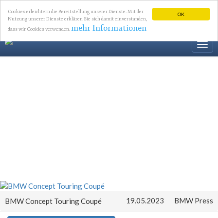
Cookies erleichtern die Bereitstellung unserer Dienste. Mit der
OK
Nutzung unserer Dienste erklären Sie sich damit einverstanden,
mehr Informationen
dass wir Cookies verwenden.
Togg
navi
19.05.2023
BMW Press
BMW Concept Touring Coupé