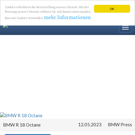
Cookies erleichtern die Bereitstellung unserer Dienste. Mit der
OK
Nutzung unserer Dienste erklären Sie sich damit einverstanden,
mehr Informationen
dass wir Cookies verwenden.
Togg
navi
12.05.2023
BMW Press
BMW R 18 Octane