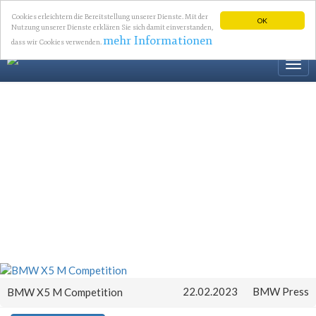
Cookies erleichtern die Bereitstellung unserer Dienste. Mit der
OK
Nutzung unserer Dienste erklären Sie sich damit einverstanden,
mehr Informationen
dass wir Cookies verwenden.
Togg
navi
22.02.2023
BMW Press
BMW X5 M Competition