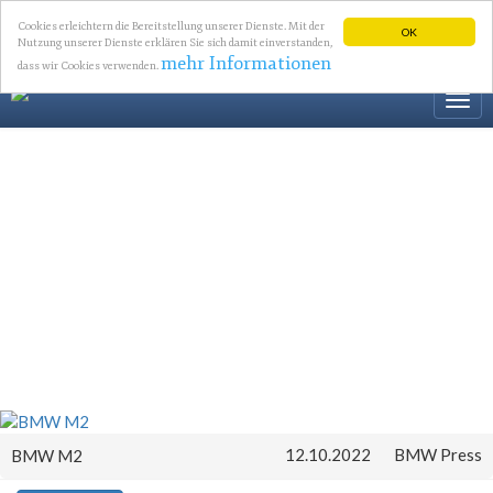
Cookies erleichtern die Bereitstellung unserer Dienste. Mit der
OK
Nutzung unserer Dienste erklären Sie sich damit einverstanden,
mehr Informationen
dass wir Cookies verwenden.
Togg
navi
12.10.2022
BMW Press
BMW M2