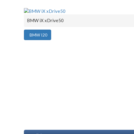
BMW iX xDrive50
BMW I20