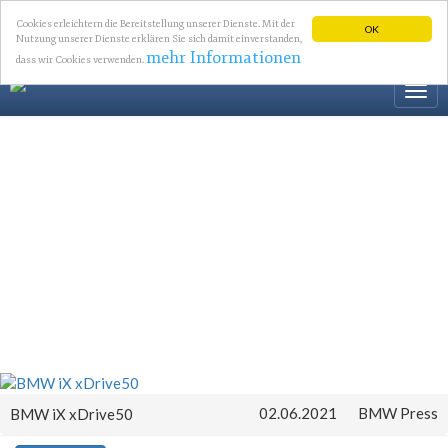
Cookies erleichtern die Bereitstellung unserer Dienste. Mit der
OK
Nutzung unserer Dienste erklären Sie sich damit einverstanden,
mehr Informationen
dass wir Cookies verwenden.
Togg
navi
02.06.2021
BMW Press
BMW iX xDrive50