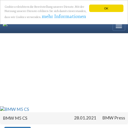
Cookies erleichtern die Bereitstellung unserer Dienste. Mit der
OK
Nutzung unserer Dienste erklären Sie sich damit einverstanden,
mehr Informationen
dass wir Cookies verwenden.
Togg
navi
28.01.2021
BMW Press
BMW M5 CS