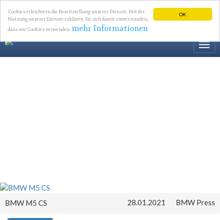
Cookies erleichtern die Bereitstellung unserer Dienste. Mit der
OK
Nutzung unserer Dienste erklären Sie sich damit einverstanden,
mehr Informationen
dass wir Cookies verwenden.
Togg
navi
28.01.2021
BMW Press
BMW M5 CS