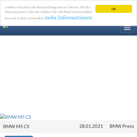
Cookies erleichtern die Bereitstellung unserer Dienste. Mit der
OK
Nutzung unserer Dienste erklären Sie sich damit einverstanden,
mehr Informationen
dass wir Cookies verwenden.
Togg
navi
28.01.2021
BMW Press
BMW M5 CS